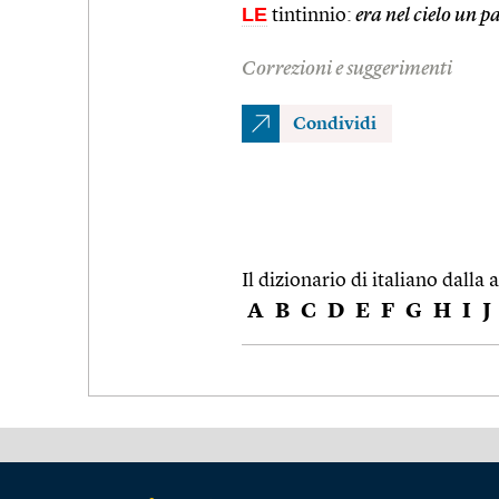
LE
tintinnio:
era nel cielo un pa
Correzioni e suggerimenti
Condividi
Il dizionario di italiano dalla a
A
B
C
D
E
F
G
H
I
J