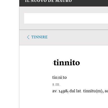
IL NUOVO DE MAURO
TINNIRE
tinnito
1
tin
|
nì
|
to
s.m.
av. 1498; dal lat. tinnītu(m), ac