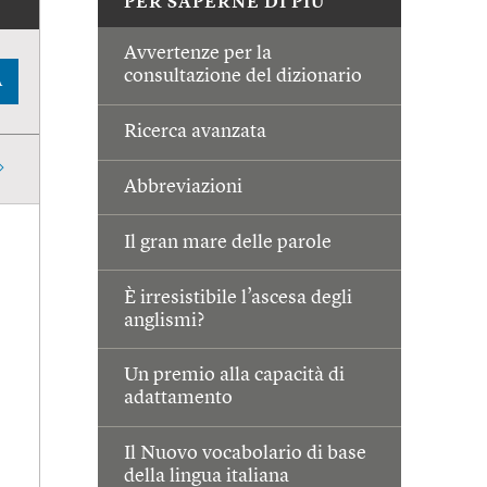
PER SAPERNE DI PIÙ
Avvertenze per la
consultazione del dizionario
A
Ricerca avanzata
Abbreviazioni
Il gran mare delle parole
È irresistibile l’ascesa degli
anglismi?
Un premio alla capacità di
adattamento
Il Nuovo vocabolario di base
della lingua italiana