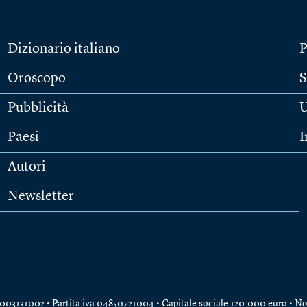
Dizionario italiano
P
Oroscopo
S
Pubblicità
U
Paesi
I
Autori
Newsletter
e 04003131002 • Partita iva 04850721004 • Capitale sociale 120.000 euro •
No