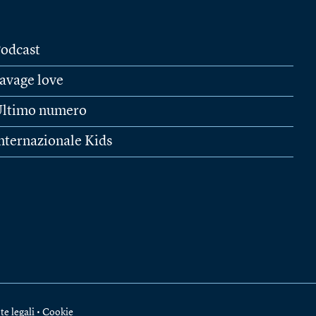
odcast
avage love
ltimo numero
nternazionale Kids
te legali
•
Cookie