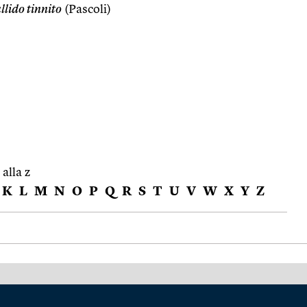
llido tinnito
(Pascoli)
 alla z
K
L
M
N
O
P
Q
R
S
T
U
V
W
X
Y
Z