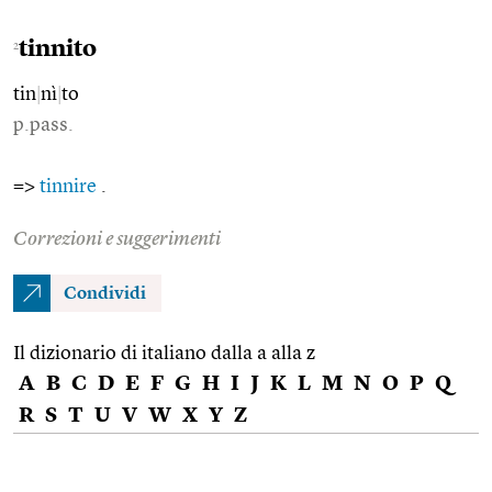
tinnito
2
tin
|
nì
|
to
p.pass.
=>
tinnire
.
Correzioni e suggerimenti
Condividi
Il dizionario di italiano dalla a alla z
A
B
C
D
E
F
G
H
I
J
K
L
M
N
O
P
Q
R
S
T
U
V
W
X
Y
Z