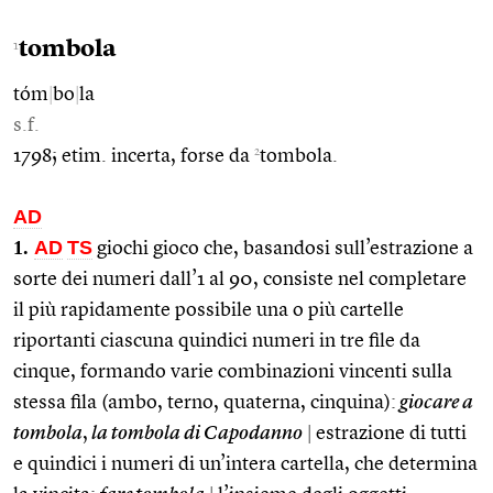
tombola
1
tóm
|
bo
|
la
s.f.
2
1798; etim. incerta, forse da
tombola.
AD
1.
AD
TS
giochi gioco che, basandosi sull’estrazione a
sorte dei numeri dall’1 al 90, consiste nel completare
il più rapidamente possibile una o più cartelle
riportanti ciascuna quindici numeri in tre file da
cinque, formando varie combinazioni vincenti sulla
stessa fila (ambo, terno, quaterna, cinquina):
giocare a
tombola
,
la tombola di Capodanno
|
estrazione di tutti
e quindici i numeri di un’intera cartella, che determina