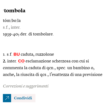
tombola
2
tóm
|
bo
|
la
s.f., inter.
1939-40; der. di tombolare.
BU
1. s.f.
caduta, ruzzolone
2.
CO
inter.
esclamazione scherzosa con cui si
commenta la caduta di qcn., spec. un bambino o,
anche, la riuscita di qcs., l’esattezza di una previsione
Correzioni e suggerimenti
Condividi