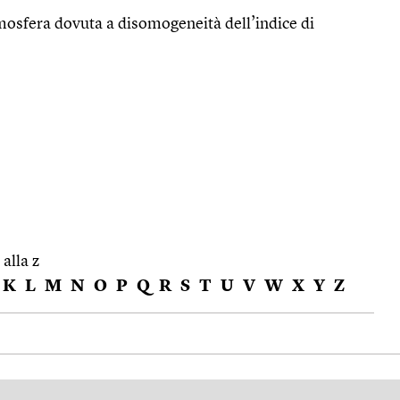
tmosfera dovuta a disomogeneità dell’indice di
 alla z
K
L
M
N
O
P
Q
R
S
T
U
V
W
X
Y
Z