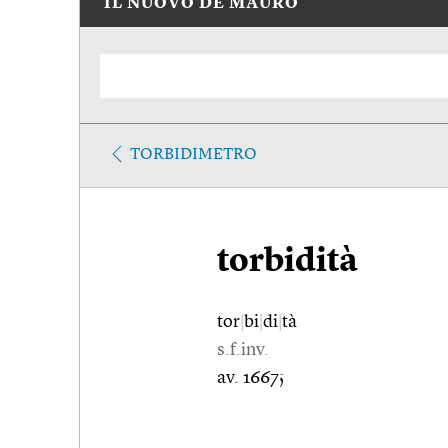
IL NUOVO DE MAURO
TORBIDIMETRO
torbidità
tor
|
bi
|
di
|
tà
s.f.inv.
av. 1667;