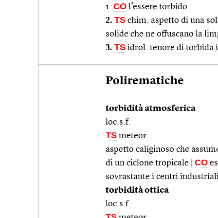
CO
1.
l’essere torbido
2.
TS
chim. aspetto di una sol
solide che ne offuscano la li
3.
TS
idrol. tenore di torbida
Polirematiche
torbidità atmosferica
loc.s.f.
TS
meteor.
aspetto caliginoso che assume
CO
di un ciclone tropicale |
es
sovrastante i centri industrial
torbidità ottica
loc.s.f.
TS
meteor.