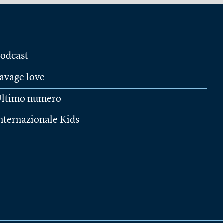
odcast
avage love
ltimo numero
nternazionale Kids