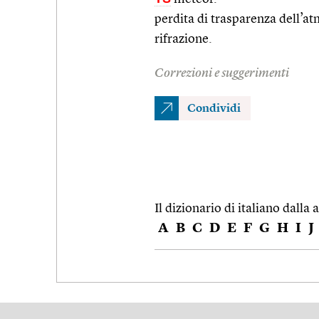
perdita di trasparenza dell’a
rifrazione.
Correzioni e suggerimenti
Condividi
Il dizionario di italiano dalla a
A
B
C
D
E
F
G
H
I
J