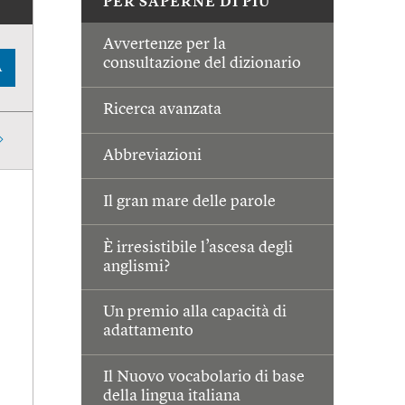
PER SAPERNE DI PIÙ
Avvertenze per la
consultazione del dizionario
A
Ricerca avanzata
Abbreviazioni
Il gran mare delle parole
È irresistibile l’ascesa degli
anglismi?
Un premio alla capacità di
adattamento
Il Nuovo vocabolario di base
della lingua italiana