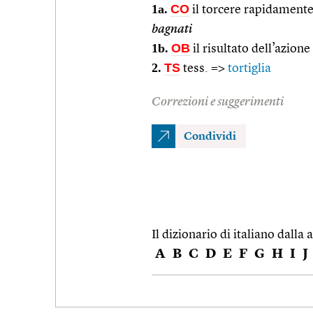
1a.
CO
il torcere rapidament
bagnati
1b.
OB
il risultato dell’azione
2.
TS
tess. =>
tortiglia
Correzioni e suggerimenti
Condividi
Il dizionario di italiano dalla a
A
B
C
D
E
F
G
H
I
J