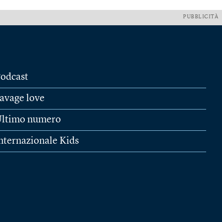
PUBBLICITÀ
odcast
avage love
ltimo numero
nternazionale Kids