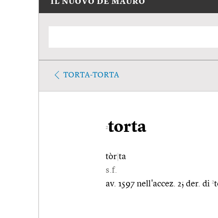
IL NUOVO DE MAURO
TORTA-TORTA
torta
2
tòr
|
ta
s.f.
2
av. 1597 nell'accez. 2; der. di
t