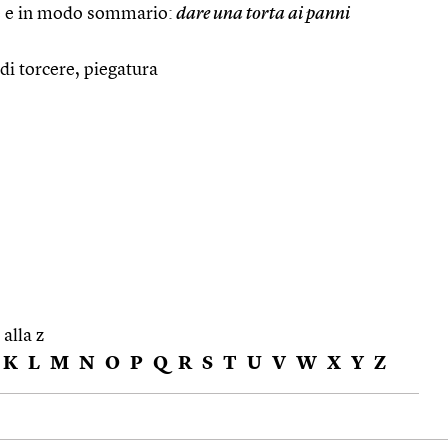
e e in modo sommario:
dare una torta ai panni
 di torcere, piegatura
 alla z
K
L
M
N
O
P
Q
R
S
T
U
V
W
X
Y
Z