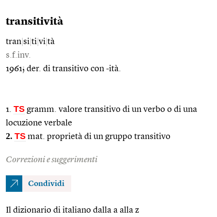
transitività
tran
|
si
|
ti
|
vi
|
tà
s.f.inv.
1961; der. di transitivo con -ità.
TS
1.
gramm. valore transitivo di un verbo o di una
locuzione verbale
2.
TS
mat. proprietà di un gruppo transitivo
Correzioni e suggerimenti
Condividi
Il dizionario di italiano dalla a alla z