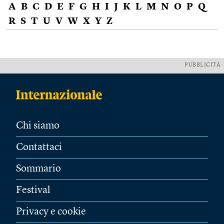
A
B
C
D
E
F
G
H
I
J
K
L
M
N
O
P
Q
R
S
T
U
V
W
X
Y
Z
PUBBLICITÀ
Chi siamo
Contattaci
Sommario
Festival
Privacy e cookie