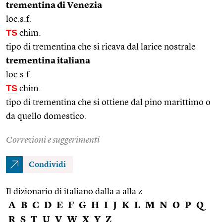
trementina di Venezia
loc.s.f.
TS
chim.
tipo di trementina che si ricava dal larice nostrale
trementina italiana
loc.s.f.
TS
chim.
tipo di trementina che si ottiene dal pino marittimo o
da quello domestico.
Correzioni e suggerimenti
Condividi
Il dizionario di italiano dalla a alla z
A
B
C
D
E
F
G
H
I
J
K
L
M
N
O
P
Q
R
S
T
U
V
W
X
Y
Z