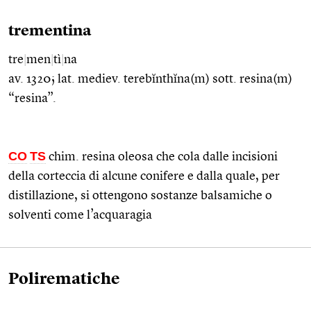
trementina
tre
|
men
|
tì
|
na
av. 1320; lat. mediev. terebĭnthĭna(m) sott. resina(m)
“resina”.
CO
TS
chim. resina oleosa che cola dalle incisioni
della corteccia di alcune conifere e dalla quale, per
distillazione, si ottengono sostanze balsamiche o
solventi come l’acquaragia
Polirematiche