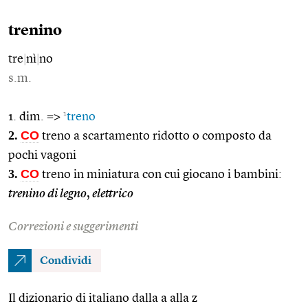
trenino
tre
|
nì
|
no
s.m.
1
1. dim. =>
treno
2.
CO
treno a scartamento ridotto o composto da
pochi vagoni
3.
CO
treno in miniatura con cui giocano i bambini:
trenino di legno
,
elettrico
Correzioni e suggerimenti
Condividi
Il dizionario di italiano dalla a alla z