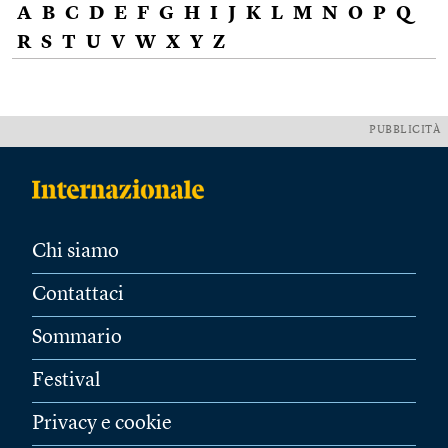
A
B
C
D
E
F
G
H
I
J
K
L
M
N
O
P
Q
R
S
T
U
V
W
X
Y
Z
PUBBLICITÀ
Chi siamo
Contattaci
Sommario
Festival
Privacy e cookie