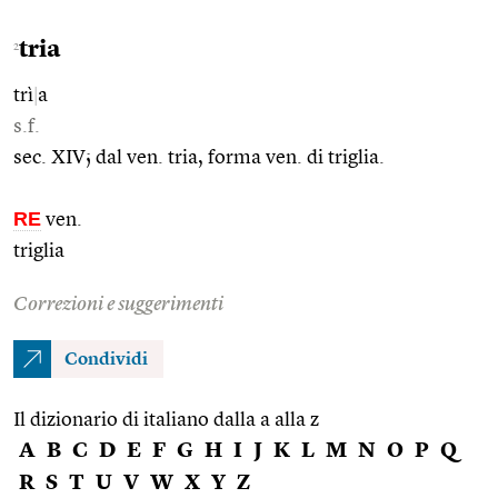
tria
2
trì
|
a
s.f.
sec. XIV; dal ven. tria, forma ven. di triglia.
RE
ven.
triglia
Correzioni e suggerimenti
Condividi
Il dizionario di italiano dalla a alla z
A
B
C
D
E
F
G
H
I
J
K
L
M
N
O
P
Q
R
S
T
U
V
W
X
Y
Z