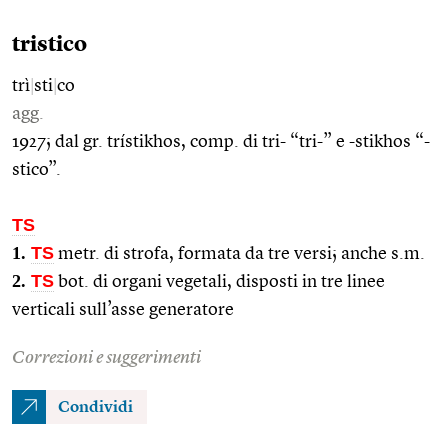
tristico
trì
|
sti
|
co
agg.
1927; dal gr. trístikhos, comp. di tri- “tri-” e -stikhos “-
stico”.
TS
1.
TS
metr. di strofa, formata da tre versi; anche s.m.
2.
TS
bot. di organi vegetali, disposti in tre linee
verticali sull’asse generatore
Correzioni e suggerimenti
Condividi