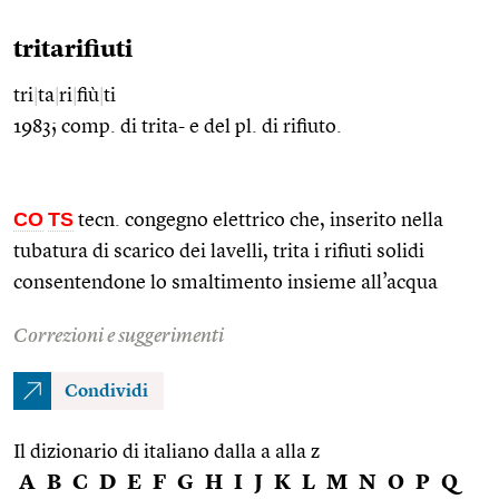
tritarifiuti
tri
|
ta
|
ri
|
fiù
|
ti
1983; comp. di trita- e del pl. di rifiuto.
CO
TS
tecn. congegno elettrico che, inserito nella
tubatura di scarico dei lavelli, trita i rifiuti solidi
consentendone lo smaltimento insieme all’acqua
Correzioni e suggerimenti
Condividi
Il dizionario di italiano dalla a alla z
A
B
C
D
E
F
G
H
I
J
K
L
M
N
O
P
Q