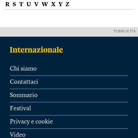
R
S
T
U
V
W
X
Y
Z
PUBBLICITÀ
Chi siamo
Contattaci
Sommario
Festival
Privacy e cookie
Video