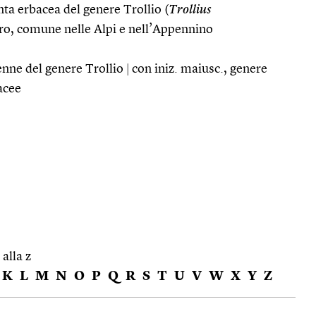
ta erbacea del genere Trollio (
Trollius
hiaro, comune nelle Alpi e nell’Appennino
enne del genere Trollio
|
con iniz. maiusc., genere
acee
 alla z
K
L
M
N
O
P
Q
R
S
T
U
V
W
X
Y
Z