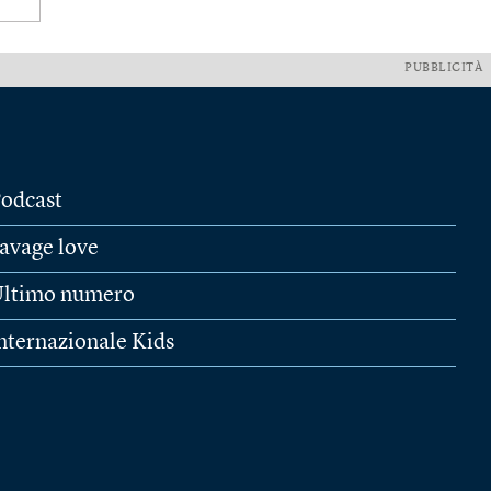
PUBBLICITÀ
odcast
avage love
ltimo numero
nternazionale Kids