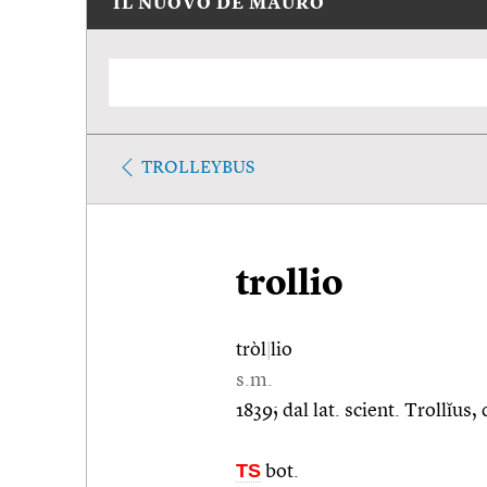
IL NUOVO DE MAURO
TROLLEYBUS
trollio
tròl
|
lio
s.m.
1839; dal lat. scient. Trollĭus
TS
bot.