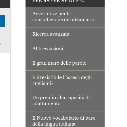
PER SAPERNE DI PIÙ
Avvertenze per la
consultazione del dizionario
A
Ricerca avanzata
Abbreviazioni
Il gran mare delle parole
È irresistibile l’ascesa degli
anglismi?
Un premio alla capacità di
adattamento
Il Nuovo vocabolario di base
della lingua italiana