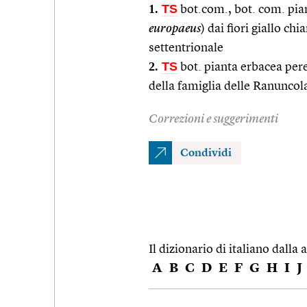
1.
TS
bot.com., bot. com. pian
europaeus
) dai fiori giallo c
settentrionale
2.
TS
bot. pianta erbacea per
della famiglia delle Ranuncol
Correzioni e suggerimenti
Condividi
Il dizionario di italiano dalla a
A
B
C
D
E
F
G
H
I
J