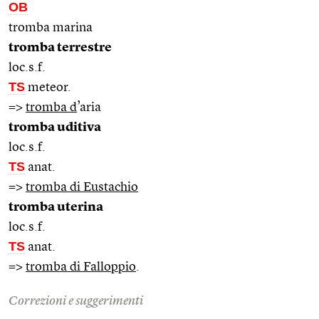
OB
tromba marina
tromba terrestre
loc.s.f.
TS
meteor.
=>
tromba d
’aria
tromba uditiva
loc.s.f.
TS
anat.
=>
tromba di Eustachio
tromba uterina
loc.s.f.
TS
anat.
=>
tromba di Falloppio
.
Correzioni e suggerimenti