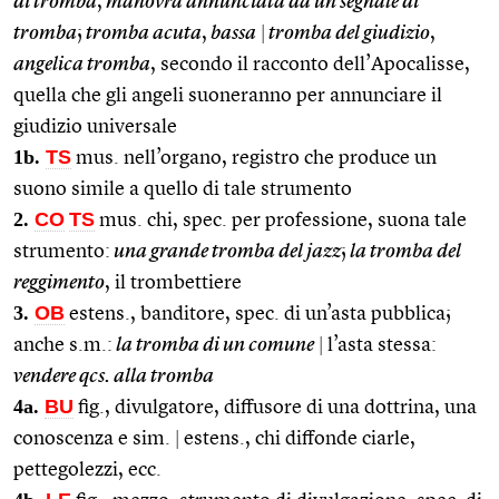
di tromba
,
manovra annunciata da un segnale di
tromba
;
tromba acuta
,
bassa
|
tromba del giudizio
,
angelica tromba
, secondo il racconto dell’Apocalisse,
quella che gli angeli suoneranno per annunciare il
giudizio universale
1b.
TS
mus. nell’organo, registro che produce un
suono simile a quello di tale strumento
2.
CO
TS
mus. chi, spec. per professione, suona tale
strumento:
una grande tromba del jazz
;
la tromba del
reggimento
, il trombettiere
3.
OB
estens., banditore, spec. di un’asta pubblica;
anche s.m.:
la tromba di un comune
|
l’asta stessa:
vendere qcs. alla tromba
4a.
BU
fig., divulgatore, diffusore di una dottrina, una
conoscenza e sim.
|
estens., chi diffonde ciarle,
pettegolezzi, ecc.