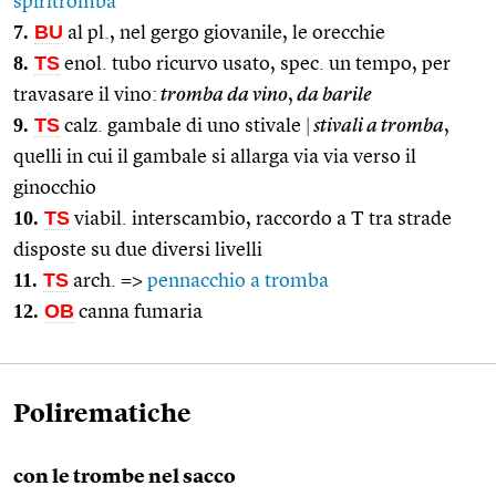
spiritromba
7.
BU
al pl., nel gergo giovanile, le orecchie
8.
TS
enol. tubo ricurvo usato, spec. un tempo, per
travasare il vino:
tromba da vino
,
da barile
9.
TS
calz. gambale di uno stivale
|
stivali a tromba
,
quelli in cui il gambale si allarga via via verso il
ginocchio
10.
TS
viabil. interscambio, raccordo a T tra strade
disposte su due diversi livelli
11.
TS
arch. =>
pennacchio a tromba
12.
OB
canna fumaria
Polirematiche
con le trombe nel sacco