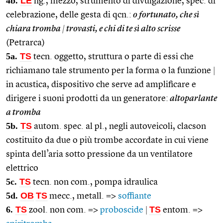
4b.
LE
fig., mezzo, strumento di divulgazione, spec. di
celebrazione, delle gesta di qcn.:
o fortunato, che sì
chiara tromba
|
trovasti, e chi di te sì alto scrisse
(Petrarca)
5a.
TS
tecn. oggetto, struttura o parte di essi che
richiamano tale strumento per la forma o la funzione
|
in acustica, dispositivo che serve ad amplificare e
dirigere i suoni prodotti da un generatore:
altoparlante
a tromba
5b.
TS
autom. spec. al pl., negli autoveicoli, clacson
costituito da due o più trombe accordate in cui viene
spinta dell’aria sotto pressione da un ventilatore
elettrico
5c.
TS
tecn. non com., pompa idraulica
5d.
OB
TS
mecc., metall. =>
soffiante
6.
TS
TS
zool. non com. =>
proboscide
|
entom. =>