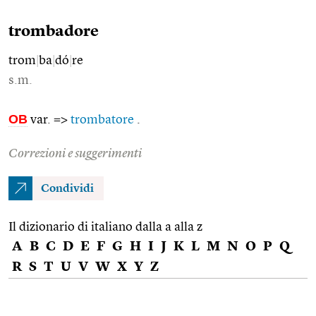
trombadore
trom
|
ba
|
dó
|
re
s.m.
OB
var. =>
trombatore
.
Correzioni e suggerimenti
Condividi
Il dizionario di italiano dalla a alla z
A
B
C
D
E
F
G
H
I
J
K
L
M
N
O
P
Q
R
S
T
U
V
W
X
Y
Z