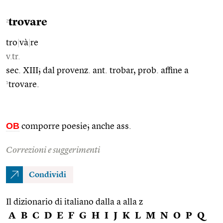
trovare
2
tro
|
và
|
re
v.tr.
sec. XIII; dal provenz. ant. trobar, prob. affine a
1
trovare.
OB
comporre poesie; anche ass.
Correzioni e suggerimenti
Condividi
Il dizionario di italiano dalla a alla z
A
B
C
D
E
F
G
H
I
J
K
L
M
N
O
P
Q