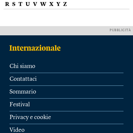
R
S
T
U
V
W
X
Y
Z
PUBBLICITÀ
Chi siamo
Contattaci
Sommario
Festival
Privacy e cookie
Video