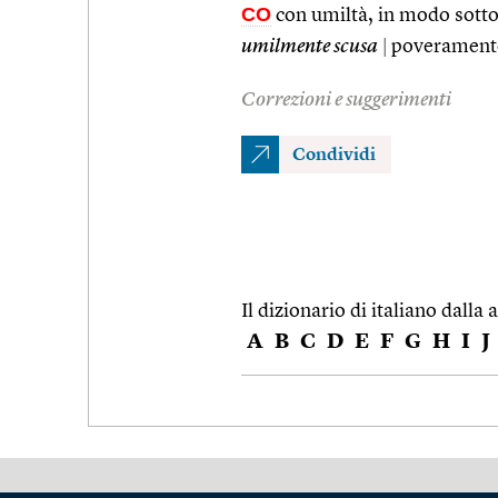
CO
con umiltà, in modo sott
umilmente scusa
|
poverament
Correzioni e suggerimenti
Condividi
Il dizionario di italiano dalla a
A
B
C
D
E
F
G
H
I
J