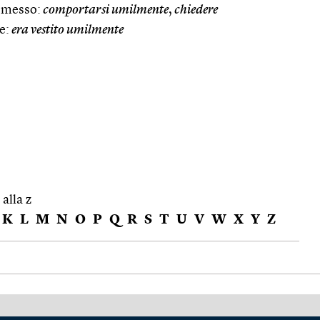
omesso:
comportarsi umilmente
,
chiedere
e:
era vestito umilmente
 alla z
K
L
M
N
O
P
Q
R
S
T
U
V
W
X
Y
Z