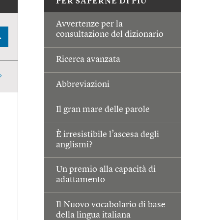
PER SAPERNE DI PIÙ
Avvertenze per la
consultazione del dizionario
A
Ricerca avanzata
Abbreviazioni
Il gran mare delle parole
È irresistibile l’ascesa degli
anglismi?
Un premio alla capacità di
adattamento
Il Nuovo vocabolario di base
della lingua italiana