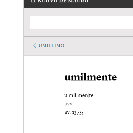
IL NUOVO DE MAURO
UMILLIMO
umilmente
u
|
mil
|
mén
|
te
avv.
av. 1375;