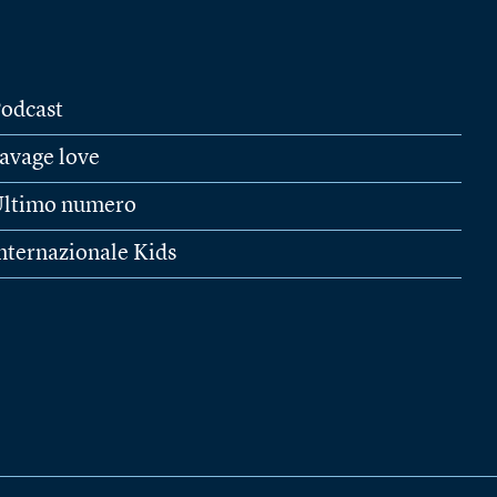
odcast
avage love
ltimo numero
nternazionale Kids