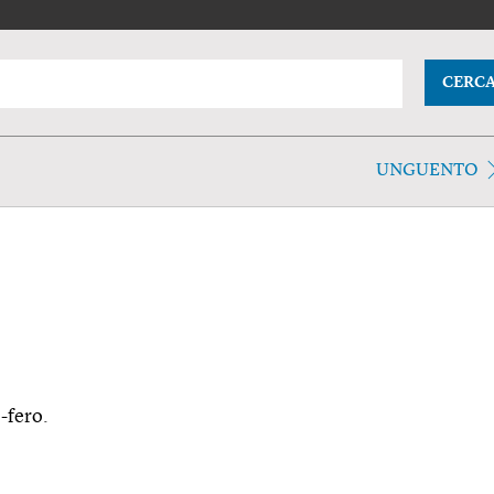
CERC
UNGUENTO
-fero.