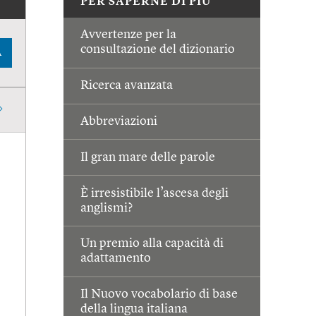
PER SAPERNE DI PIÙ
Avvertenze per la
consultazione del dizionario
A
Ricerca avanzata
Abbreviazioni
Il gran mare delle parole
È irresistibile l’ascesa degli
anglismi?
Un premio alla capacità di
adattamento
Il Nuovo vocabolario di base
della lingua italiana