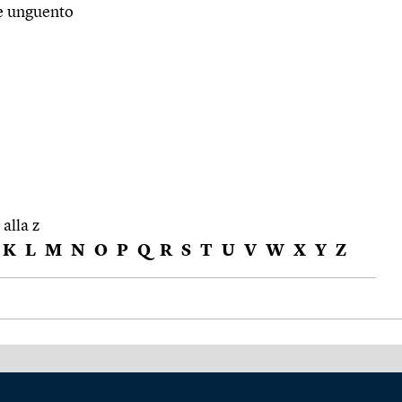
ne unguento
 alla z
K
L
M
N
O
P
Q
R
S
T
U
V
W
X
Y
Z