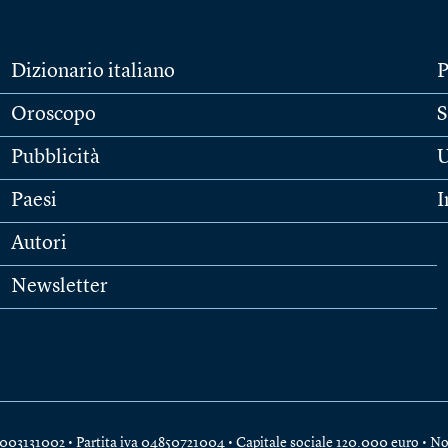
Dizionario italiano
P
Oroscopo
S
Pubblicità
U
Paesi
I
Autori
Newsletter
e 04003131002 • Partita iva 04850721004 • Capitale sociale 120.000 euro •
No