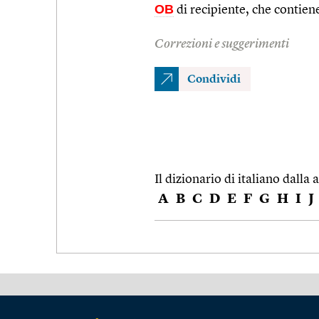
OB
di recipiente, che contie
Correzioni e suggerimenti
Condividi
Il dizionario di italiano dalla a
A
B
C
D
E
F
G
H
I
J