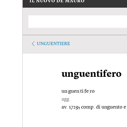
IL NUOVO DE MAURO
UNGUENTIERE
unguentifero
un
|
guen
|
tì
|
fe
|
ro
agg.
av. 1729; comp. di unguento e 