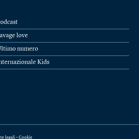
odcast
avage love
ltimo numero
nternazionale Kids
te legali
•
Cookie