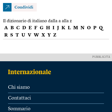
Condividi
Il dizionario di italiano dalla a alla z
A
B
C
D
E
F
G
H
I
J
K
L
M
N
O
P
Q
R
S
T
U
V
W
X
Y
Z
PUBBLICITÀ
Chi siamo
Contattaci
Sommario