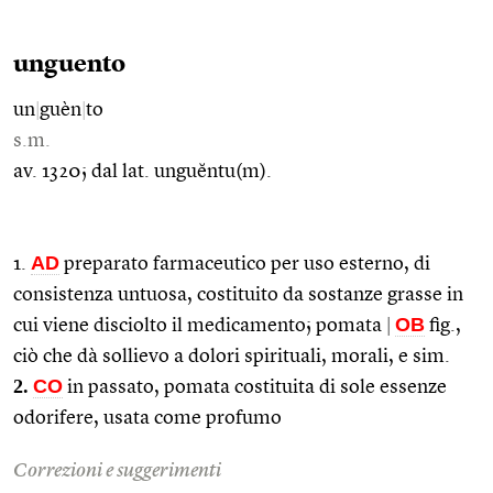
unguento
un
|
guèn
|
to
s.m.
av. 1320; dal lat. unguĕntu(m).
AD
1.
preparato farmaceutico per uso esterno, di
consistenza untuosa, costituito da sostanze grasse in
OB
cui viene disciolto il medicamento; pomata
|
fig.,
ciò che dà sollievo a dolori spirituali, morali, e sim.
2.
CO
in passato, pomata costituita di sole essenze
odorifere, usata come profumo
Correzioni e suggerimenti