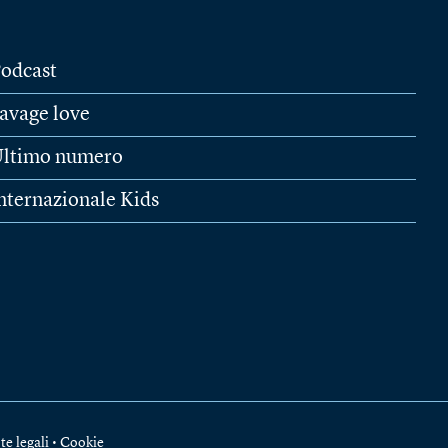
odcast
avage love
ltimo numero
nternazionale Kids
te legali
•
Cookie