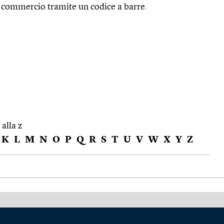
in commercio tramite un codice a barre.
 alla z
K
L
M
N
O
P
Q
R
S
T
U
V
W
X
Y
Z