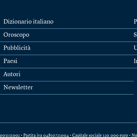
Dizionario italiano
P
Oroscopo
S
Pubblicità
U
Paesi
I
Autori
Newsletter
e 04003131002 • Partita iva 04850721004 • Capitale sociale 120.000 euro •
No