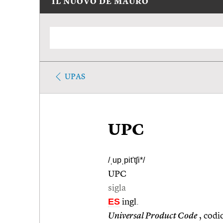
IL NUOVO DE MAURO
UPAS
UPC
/ˌupˌpit'tʃi*/
UPC
sigla
ES
ingl.
Universal Product Code
, codi