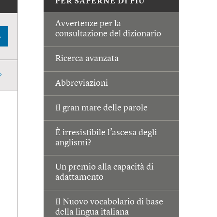
PER SAPERNE DI PIÙ
Avvertenze per la
consultazione del dizionario
A
Ricerca avanzata
Abbreviazioni
Il gran mare delle parole
È irresistibile l’ascesa degli
anglismi?
Un premio alla capacità di
adattamento
Il Nuovo vocabolario di base
della lingua italiana