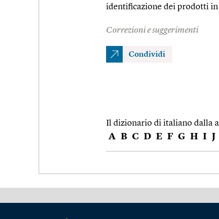
identificazione dei prodotti 
Correzioni e suggerimenti
Condividi
Il dizionario di italiano dalla a
A
B
C
D
E
F
G
H
I
J