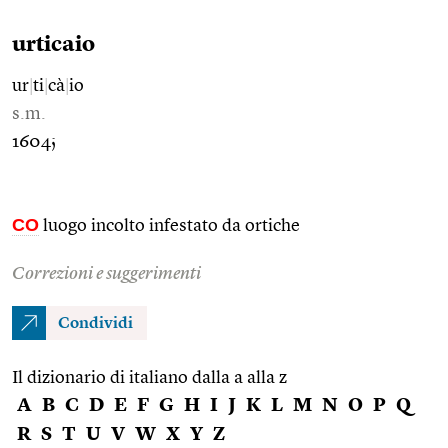
urticaio
ur
|
ti
|
cà
|
io
s.m.
1604;
CO
luogo incolto infestato da ortiche
Correzioni e suggerimenti
Condividi
Il dizionario di italiano dalla a alla z
A
B
C
D
E
F
G
H
I
J
K
L
M
N
O
P
Q
R
S
T
U
V
W
X
Y
Z