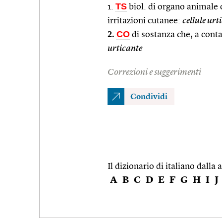
TS
1.
biol. di organo animale 
irritazioni cutanee:
cellule urt
2.
CO
di sostanza che, a conta
urticante
Correzioni e suggerimenti
Condividi
Il dizionario di italiano dalla a
A
B
C
D
E
F
G
H
I
J