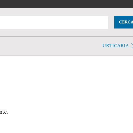
CERC
URTICARIA
nte.