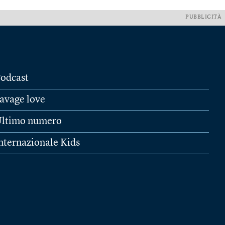
PUBBLICITÀ
odcast
avage love
ltimo numero
nternazionale Kids