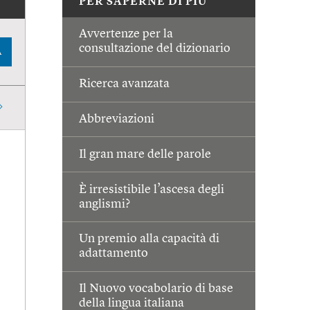
PER SAPERNE DI PIÙ
Avvertenze per la
consultazione del dizionario
A
Ricerca avanzata
Abbreviazioni
Il gran mare delle parole
È irresistibile l’ascesa degli
anglismi?
Un premio alla capacità di
adattamento
Il Nuovo vocabolario di base
della lingua italiana