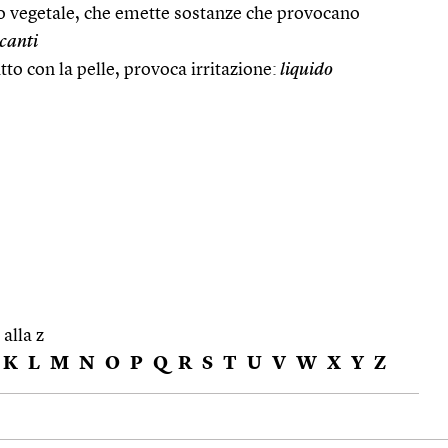
o vegetale, che emette sostanze che provocano
icanti
tto con la pelle, provoca irritazione:
liquido
 alla z
K
L
M
N
O
P
Q
R
S
T
U
V
W
X
Y
Z