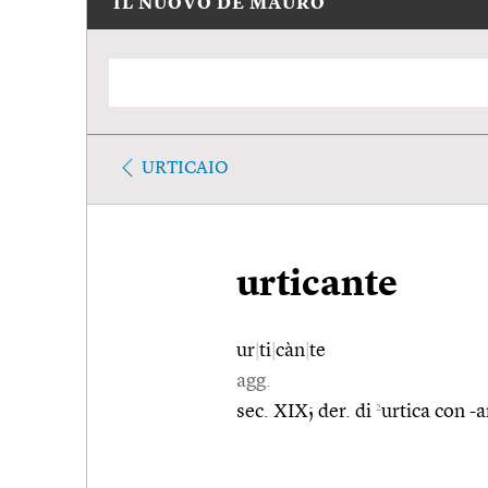
IL NUOVO DE MAURO
URTICAIO
urticante
ur
|
ti
|
càn
|
te
agg.
2
sec. XIX; der. di
urtica con -a