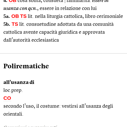
4.
OB
cosa solita, consueta
|
familiarità:
essere in
usanza con qcn.
, essere in relazione con lui
5a.
OB
TS
lit. nella liturgia cattolica, libro cerimoniale
5b.
TS
lit. consuetudine adottata da una comunità
cattolica avente capacità giuridica e approvata
dall’autorità ecclesiastica
Polirematiche
all’usanza di
loc.prep.
CO
secondo l’uso, il costume: vestirsi all’usanza degli
orientali.