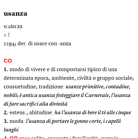
usanza
u
|
ṣàn
|
za
s.f.
1294; der. di usare con -anza.
CO
1.
modo di vivere e di comportarsi tipico di una
determinata epoca, ambiente, civiltà o gruppo sociale;
consuetudine, tradizione:
usanze primitive
,
contadine
,
nobili
;
è antica usanza festeggiare il Carnevale
,
l’usanza
di fare sacrifici alla divinità
2.
estens., abitudine:
ha l’usanza di bere il tè alle cinque
3.
moda:
l’usanza di portare le gonne corte, i capelli
lunghi