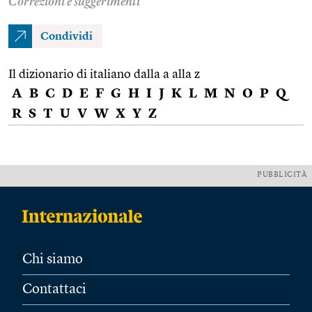
Correzioni e suggerimenti
Condividi
Il dizionario di italiano dalla a alla z
A
B
C
D
E
F
G
H
I
J
K
L
M
N
O
P
Q
R
S
T
U
V
W
X
Y
Z
PUBBLICITÀ
Chi siamo
Contattaci