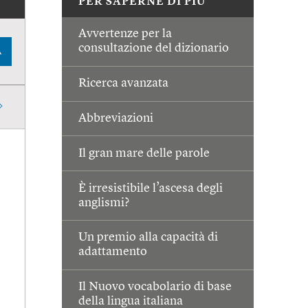
PER SAPERNE DI PIÙ
Avvertenze per la
consultazione del dizionario
A
Ricerca avanzata
Abbreviazioni
Il gran mare delle parole
È irresistibile l’ascesa degli
anglismi?
Un premio alla capacità di
adattamento
Il Nuovo vocabolario di base
della lingua italiana