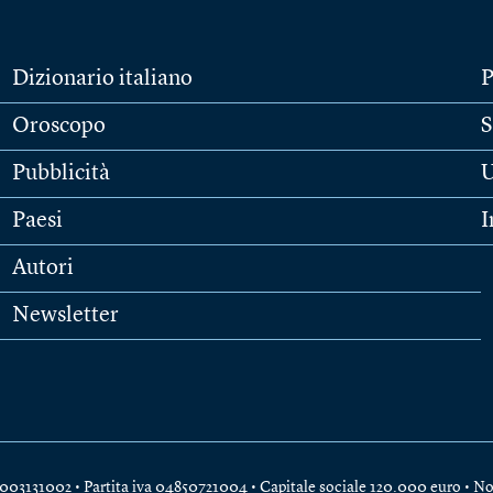
Dizionario italiano
P
Oroscopo
S
Pubblicità
U
Paesi
I
Autori
Newsletter
e 04003131002 • Partita iva 04850721004 • Capitale sociale 120.000 euro •
No