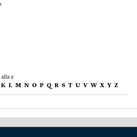
o
 alla z
K
L
M
N
O
P
Q
R
S
T
U
V
W
X
Y
Z