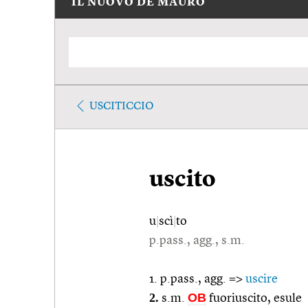
IL NUOVO DE MAURO
USCITICCIO
uscito
u
|
scì
|
to
p.pass., agg., s.m.
1. p.pass., agg. =>
uscire
2.
OB
s.m.
fuoriuscito, esule