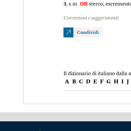
3.
OB
s.m.
sterco, escrement
Correzioni e suggerimenti
Condividi
Il dizionario di italiano dalla a
A
B
C
D
E
F
G
H
I
J