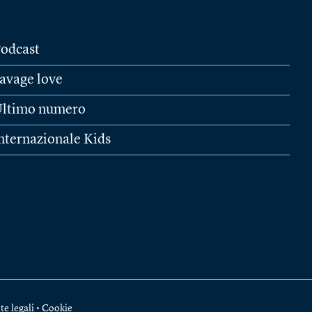
odcast
avage love
ltimo numero
nternazionale Kids
te legali
•
Cookie