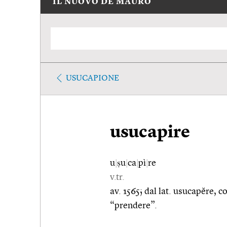
IL NUOVO DE MAURO
USUCAPIONE
usucapire
u
|
ṣu
|
ca
|
pì
|
re
v.tr.
av. 1565; dal lat. usucapĕre, c
“prendere”.