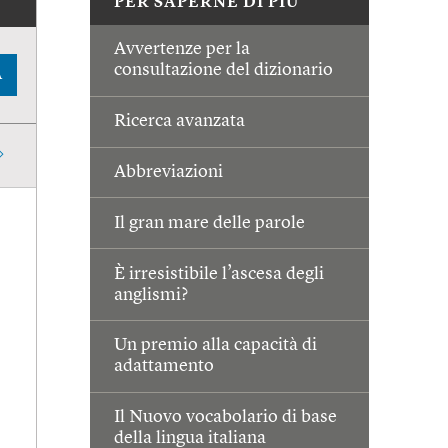
PER SAPERNE DI PIÙ
Avvertenze per la
consultazione del dizionario
A
Ricerca avanzata
Abbreviazioni
Il gran mare delle parole
È irresistibile l’ascesa degli
anglismi?
Un premio alla capacità di
adattamento
Il Nuovo vocabolario di base
della lingua italiana