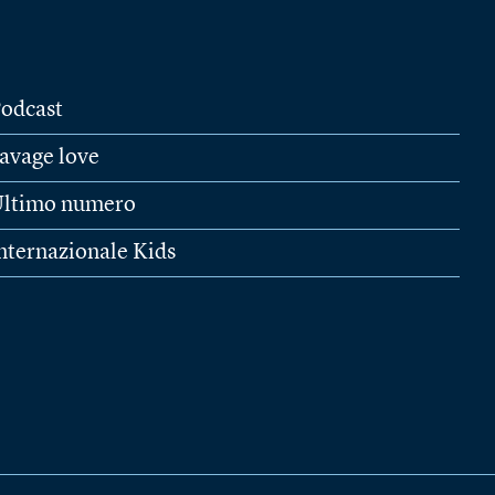
odcast
avage love
ltimo numero
nternazionale Kids