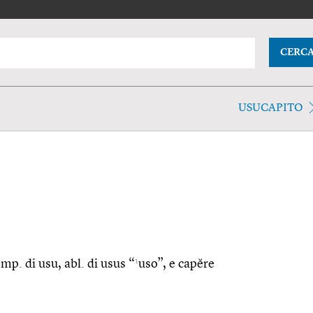
CERC
USUCAPITO
1
omp. di usu, abl. di usus “
uso”, e capĕre