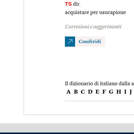
TS
dir.
acquistare per usucapione
Correzioni e suggerimenti
Condividi
Il dizionario di italiano dalla a
A
B
C
D
E
F
G
H
I
J