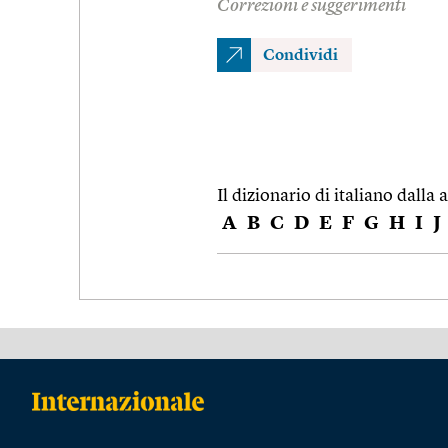
Correzioni e suggerimenti
Condividi
Il dizionario di italiano dalla a
A
B
C
D
E
F
G
H
I
J