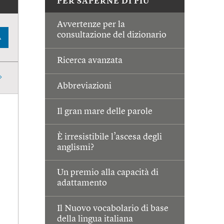
PER SAPERNE DI PIÙ
Avvertenze per la
consultazione del dizionario
A
Ricerca avanzata
Abbreviazioni
Il gran mare delle parole
È irresistibile l’ascesa degli
anglismi?
Un premio alla capacità di
adattamento
Il Nuovo vocabolario di base
della lingua italiana