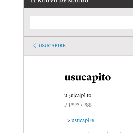
IL NUOVO DE MAURO
USUCAPIRE
usucapito
u
|
ṣu
|
ca
|
pì
|
to
p.pass., agg.
=>
usucapire