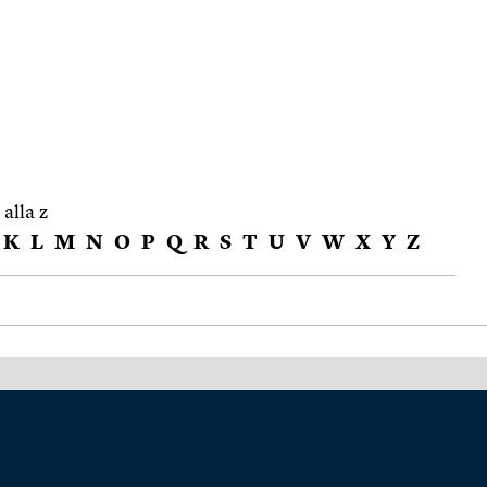
 alla z
K
L
M
N
O
P
Q
R
S
T
U
V
W
X
Y
Z