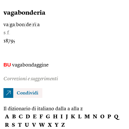
vagabonderia
va
|
ga
|
bon
|
de
|
rì
|
a
s.f.
1879;
BU
vagabondaggine
Correzioni e suggerimenti
Condividi
Il dizionario di italiano dalla a alla z
A
B
C
D
E
F
G
H
I
J
K
L
M
N
O
P
Q
R
S
T
U
V
W
X
Y
Z