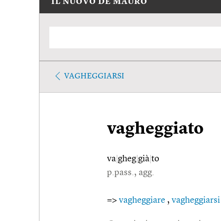
IL NUOVO DE MAURO
VAGHEGGIARSI
vagheggiato
va
|
gheg
|
già
|
to
p.pass., agg.
=>
vagheggiare
,
vagheggiarsi