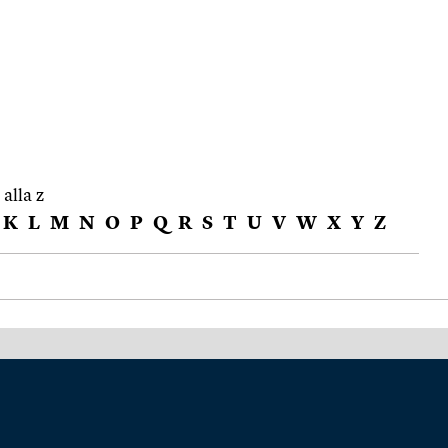
 alla z
K
L
M
N
O
P
Q
R
S
T
U
V
W
X
Y
Z