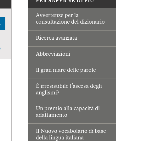
PER SAPERNE DI PIÙ
Avvertenze per la
consultazione del dizionario
A
Ricerca avanzata
Abbreviazioni
Il gran mare delle parole
È irresistibile l’ascesa degli
anglismi?
Un premio alla capacità di
adattamento
Il Nuovo vocabolario di base
della lingua italiana