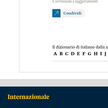
Correzioni e suggerimenti
Condividi
Il dizionario di italiano dalla a
A
B
C
D
E
F
G
H
I
J