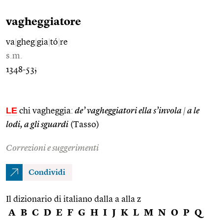
vagheggiatore
va
|
gheg
|
gia
|
tó
|
re
s.m.
1348-53;
LE
chi vagheggia:
de’ vagheggiatori ella s’invola
|
a le
lodi, a gli sguardi
(Tasso)
Correzioni e suggerimenti
Condividi
Il dizionario di italiano dalla a alla z
A
B
C
D
E
F
G
H
I
J
K
L
M
N
O
P
Q