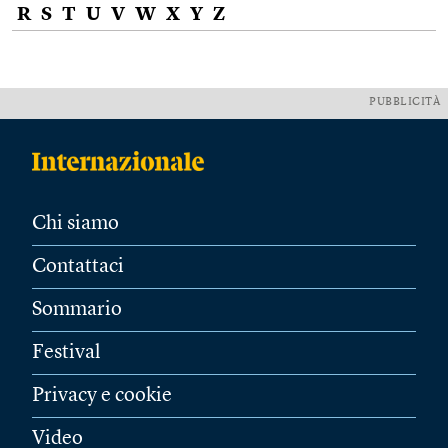
R
S
T
U
V
W
X
Y
Z
PUBBLICITÀ
Chi siamo
Contattaci
Sommario
Festival
Privacy e cookie
Video