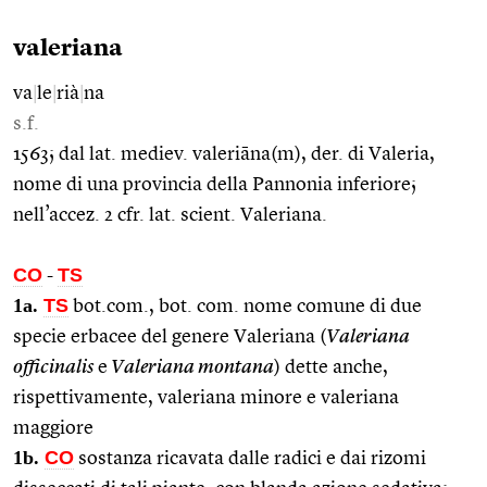
valeriana
va
|
le
|
rià
|
na
s.f.
1563; dal lat. mediev. valeriāna(m), der. di Valeria,
nome di una provincia della Pannonia inferiore;
nell’accez. 2 cfr. lat. scient. Valeriana.
CO
TS
-
1a.
TS
bot.com., bot. com. nome comune di due
specie erbacee del genere Valeriana (
Valeriana
officinalis
e
Valeriana montana
) dette anche,
rispettivamente, valeriana minore e valeriana
maggiore
1b.
CO
sostanza ricavata dalle radici e dai rizomi