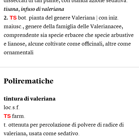
disseccati di tali piante, con blanda azione sedativa:
tisana
,
infuso di valeriana
2.
TS
bot. pianta del genere Valeriana
|
con iniz.
maiusc., genere della famiglia delle Valerianacee,
comprendente sia specie erbacee che specie arbustive
e lianose, alcune coltivate come officinali, altre come
ornamentali
Polirematiche
tintura di valeriana
loc.s.f.
TS
farm.
t. ottenuta per percolazione di polvere di radice di
valeriana, usata come sedativo.