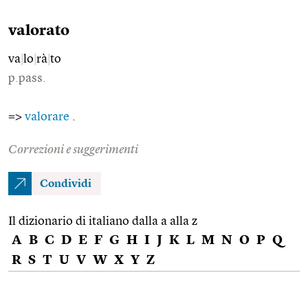
valorato
va
|
lo
|
rà
|
to
p.pass.
=>
valorare
.
Correzioni e suggerimenti
Condividi
Il dizionario di italiano dalla a alla z
A
B
C
D
E
F
G
H
I
J
K
L
M
N
O
P
Q
R
S
T
U
V
W
X
Y
Z