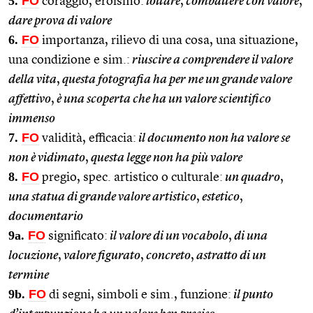
5.
FO
coraggio, eroismo:
lottare
,
combattere con valore
,
dare prova di valore
6.
FO
importanza, rilievo di una cosa, una situazione,
una condizione e sim.:
riuscire a comprendere il valore
della vita
,
questa fotografia ha per me un grande valore
affettivo
,
è una scoperta che ha un valore scientifico
immenso
7.
FO
validità, efficacia:
il documento non ha valore se
non è vidimato
,
questa legge non ha più valore
8.
FO
pregio, spec. artistico o culturale:
un quadro
,
una statua di grande valore artistico
,
estetico
,
documentario
9a.
FO
significato:
il valore di un vocabolo
,
di una
locuzione
,
valore figurato
,
concreto
,
astratto di un
termine
9b.
FO
di segni, simboli e sim., funzione:
il punto