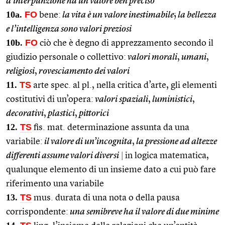
d’interpunzione ha un valore ben preciso
10a.
FO
bene:
la vita è un valore inestimabile
;
la bellezza
e l’intelligenza sono valori preziosi
10b.
FO
ciò che è degno di apprezzamento secondo il
giudizio personale o collettivo:
valori morali
,
umani
,
religiosi
,
rovesciamento dei valori
11.
TS
arte spec. al pl., nella critica d’arte, gli elementi
costitutivi di un’opera:
valori spaziali
,
luministici
,
decorativi
,
plastici
,
pittorici
12.
TS
fis. mat. determinazione assunta da una
variabile:
il valore di un’incognita
,
la pressione ad altezze
differenti assume valori diversi
|
in logica matematica,
qualunque elemento di un insieme dato a cui può fare
riferimento una variabile
13.
TS
mus. durata di una nota o della pausa
corrispondente:
una semibreve ha il valore di due minime