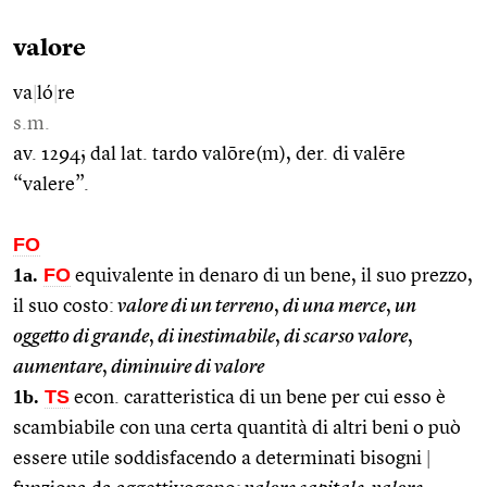
valore
va
|
ló
|
re
s.m.
av. 1294; dal lat. tardo valōre(m), der. di valēre
“valere”.
FO
1a.
FO
equivalente in denaro di un bene, il suo prezzo,
il suo costo:
valore di un terreno
,
di una merce
,
un
oggetto di grande
,
di inestimabile
,
di scarso valore
,
aumentare
,
diminuire di valore
1b.
TS
econ. caratteristica di un bene per cui esso è
scambiabile con una certa quantità di altri beni o può
essere utile soddisfacendo a determinati bisogni
|