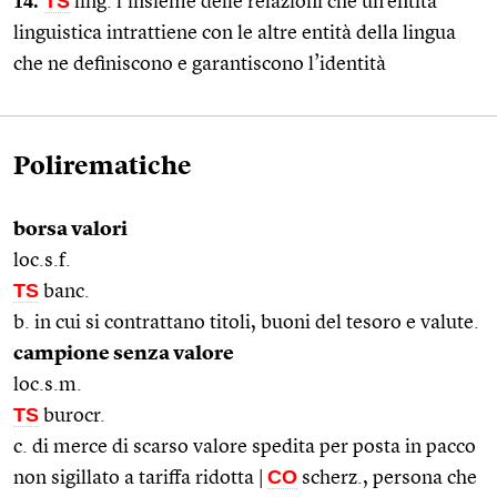
14.
TS
ling. l’insieme delle relazioni che un’entità
linguistica intrattiene con le altre entità della lingua
che ne definiscono e garantiscono l’identità
Polirematiche
borsa valori
loc.s.f.
TS
banc.
b. in cui si contrattano titoli, buoni del tesoro e valute.
campione senza valore
loc.s.m.
TS
burocr.
c. di merce di scarso valore spedita per posta in pacco
CO
non sigillato a tariffa ridotta |
scherz., persona che