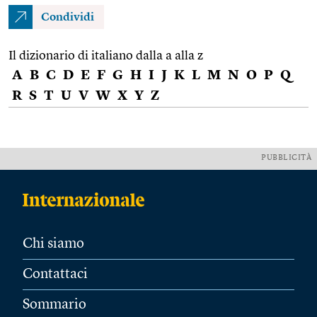
Condividi
Il dizionario di italiano dalla a alla z
A
B
C
D
E
F
G
H
I
J
K
L
M
N
O
P
Q
R
S
T
U
V
W
X
Y
Z
PUBBLICITÀ
Chi siamo
Contattaci
Sommario