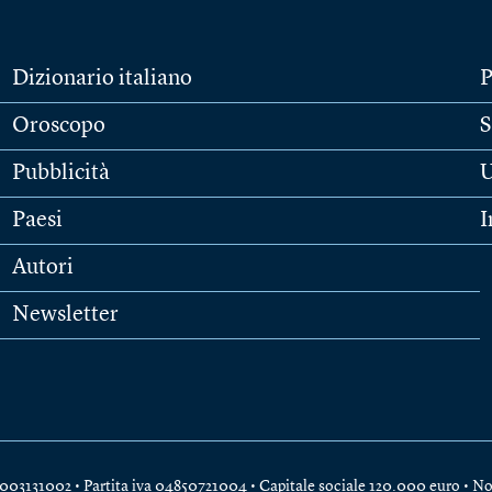
Dizionario italiano
P
Oroscopo
S
Pubblicità
U
Paesi
I
Autori
Newsletter
e 04003131002 • Partita iva 04850721004 • Capitale sociale 120.000 euro •
No