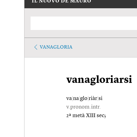
IL NUOVO DE MAURO
VANAGLORIA
vanagloriarsi
va
|
na
|
glo
|
riàr
|
si
v.pronom.intr.
2ª metà XIII sec;