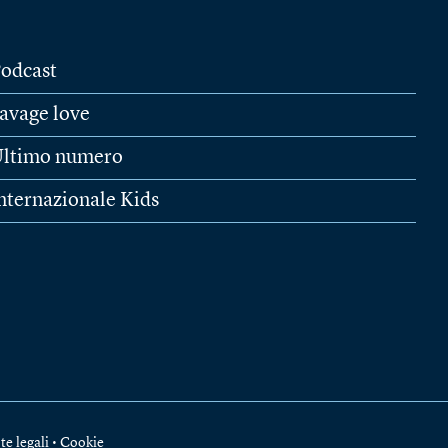
odcast
avage love
ltimo numero
nternazionale Kids
te legali
•
Cookie