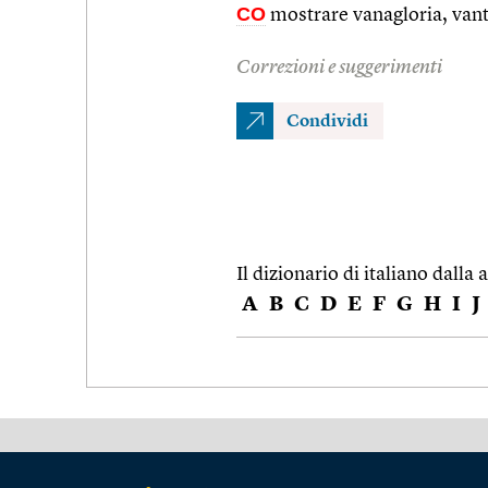
CO
mostrare vanagloria, vanta
Correzioni e suggerimenti
Condividi
Il dizionario di italiano dalla a
A
B
C
D
E
F
G
H
I
J