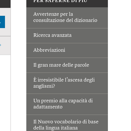
PER SAPERNE DI PIÙ
Avvertenze per la
consultazione del dizionario
A
Ricerca avanzata
Abbreviazioni
Il gran mare delle parole
È irresistibile l’ascesa degli
anglismi?
Un premio alla capacità di
adattamento
Il Nuovo vocabolario di base
della lingua italiana