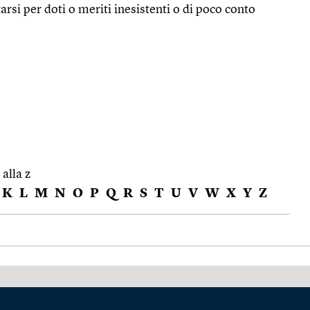
rsi per doti o meriti inesistenti o di poco conto
 alla z
K
L
M
N
O
P
Q
R
S
T
U
V
W
X
Y
Z