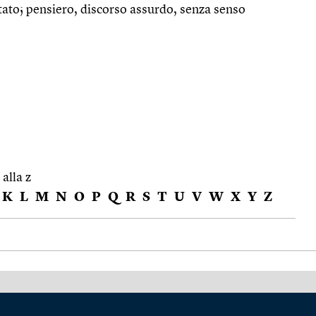
ultato; pensiero, discorso assurdo, senza senso
 alla z
K
L
M
N
O
P
Q
R
S
T
U
V
W
X
Y
Z