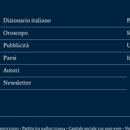
Dizionario italiano
P
Oroscopo
S
Pubblicità
U
Paesi
I
Autori
Newsletter
e 04003131002 • Partita iva 04850721004 • Capitale sociale 120.000 euro •
No