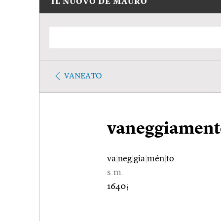
IL NUOVO DE MAURO
VANEATO
vaneggiament
va
|
neg
|
gia
|
mén
|
to
s.m.
1640;