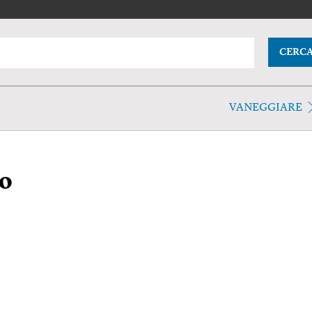
CERC
VANEGGIARE
o