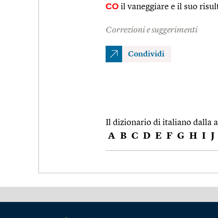
CO
il vaneggiare e il suo ris
Correzioni e suggerimenti
Condividi
Il dizionario di italiano dalla a
A
B
C
D
E
F
G
H
I
J