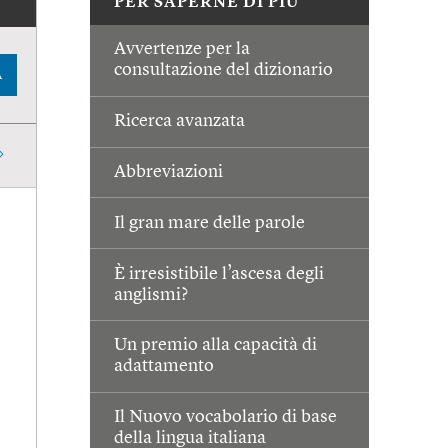
PER SAPERNE DI PIÙ
Avvertenze per la
consultazione del dizionario
A
Ricerca avanzata
Abbreviazioni
Il gran mare delle parole
È irresistibile l’ascesa degli
anglismi?
Un premio alla capacità di
adattamento
Il Nuovo vocabolario di base
della lingua italiana