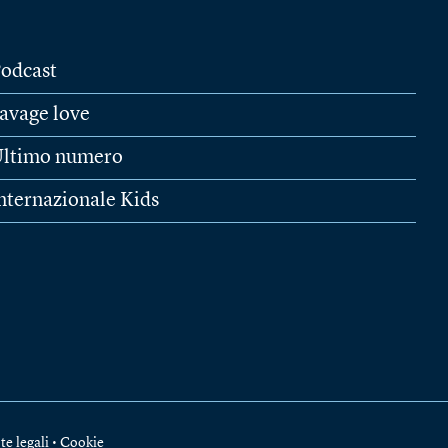
odcast
avage love
ltimo numero
nternazionale Kids
te legali
•
Cookie