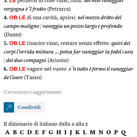
3.
LE
perdersi in cose vane, futili:
del mio vaneggiar
vergogna è ’l frutto
(Petrarca)
4.
OB
LE
di una cavità, aprirsi:
nel mezzo dritto del
campo maligno
|
vaneggia un pozzo largo e profondo
(Dante)
5.
OB
LE
riuscire vano, restare senza effetto:
quivi dei
corpi l’orrida mistura … potea far vaneggiar la fedel cura
|
dei duo compagni
(Ariosto)
6.
OB
LE
vagare nel vuoto:
e ’n tutto è fermo il vaneggiar
de l’aure
(Tasso)
Correzioni e suggerimenti
Condividi
Il dizionario di italiano dalla a alla z
A
B
C
D
E
F
G
H
I
J
K
L
M
N
O
P
Q