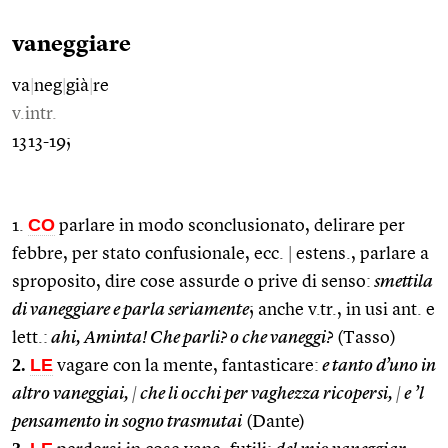
vaneggiare
va
|
neg
|
già
|
re
v.intr.
1313-19;
CO
1.
parlare in modo sconclusionato, delirare per
febbre, per stato confusionale, ecc.
|
estens., parlare a
sproposito, dire cose assurde o prive di senso:
smettila
di vaneggiare e parla seriamente
; anche v.tr., in usi ant. e
lett.:
ahi, Aminta! Che parli? o che vaneggi?
(Tasso)
2.
LE
vagare con la mente, fantasticare:
e tanto d’uno in
altro vaneggiai,
|
che li occhi per vaghezza ricopersi,
|
e ’l
pensamento in sogno trasmutai
(Dante)