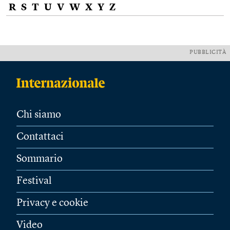
R
S
T
U
V
W
X
Y
Z
PUBBLICITÀ
Chi siamo
Contattaci
Sommario
Festival
Privacy e cookie
Video