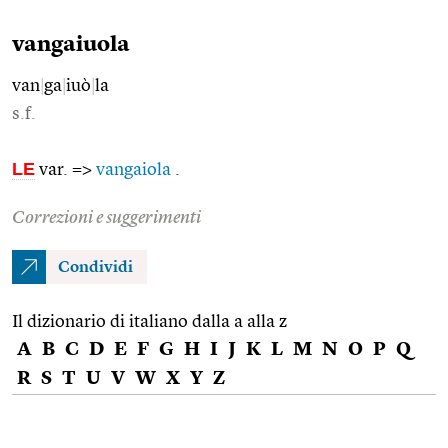
vangaiuola
van
|
ga
|
iuò
|
la
s.f.
LE
var. =>
vangaiola
.
Correzioni e suggerimenti
Condividi
Il dizionario di italiano dalla a alla z
A
B
C
D
E
F
G
H
I
J
K
L
M
N
O
P
Q
R
S
T
U
V
W
X
Y
Z