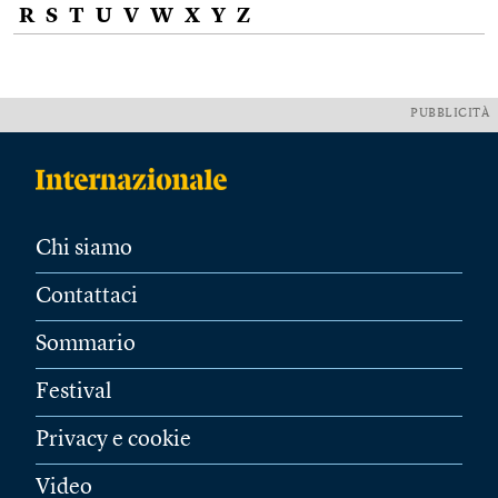
R
S
T
U
V
W
X
Y
Z
PUBBLICITÀ
Chi siamo
Contattaci
Sommario
Festival
Privacy e cookie
Video