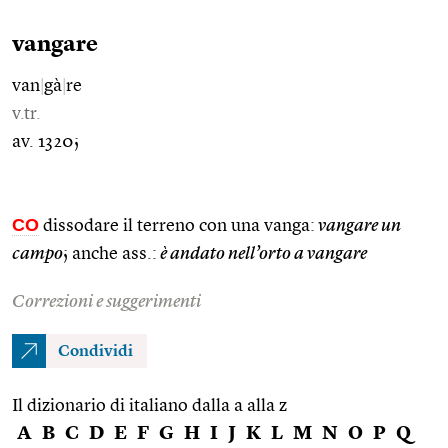
vangare
van
|
gà
|
re
v.tr.
av. 1320;
CO
dissodare il terreno con una vanga:
vangare un
campo
; anche ass.:
è andato nell’orto a vangare
Correzioni e suggerimenti
Condividi
Il dizionario di italiano dalla a alla z
A
B
C
D
E
F
G
H
I
J
K
L
M
N
O
P
Q