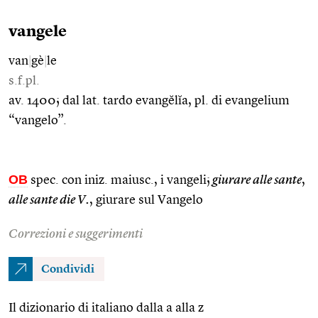
vangele
van
|
gè
|
le
s.f.pl.
av. 1400; dal lat. tardo evangĕlĭa, pl. di evangelium
“vangelo”.
OB
spec. con iniz. maiusc., i vangeli;
giurare alle sante
,
alle sante die V.
, giurare sul Vangelo
Correzioni e suggerimenti
Condividi
Il dizionario di italiano dalla a alla z