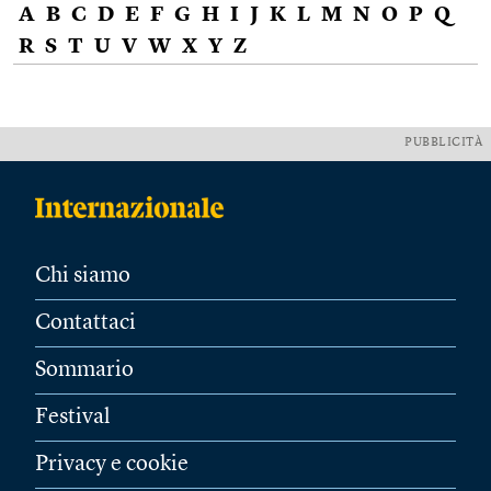
A
B
C
D
E
F
G
H
I
J
K
L
M
N
O
P
Q
R
S
T
U
V
W
X
Y
Z
PUBBLICITÀ
Chi siamo
Contattaci
Sommario
Festival
Privacy e cookie