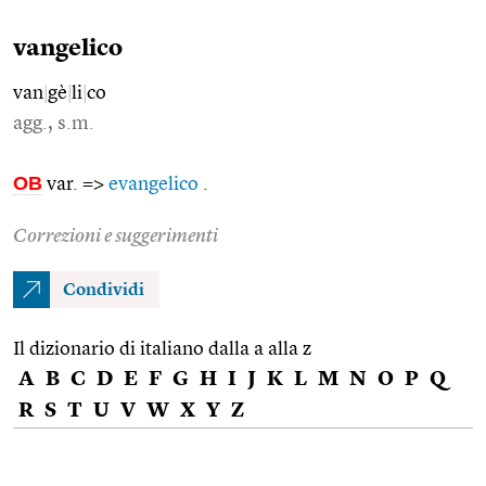
vangelico
van
|
gè
|
li
|
co
agg., s.m.
OB
var. =>
evangelico
.
Correzioni e suggerimenti
Condividi
Il dizionario di italiano dalla a alla z
A
B
C
D
E
F
G
H
I
J
K
L
M
N
O
P
Q
R
S
T
U
V
W
X
Y
Z