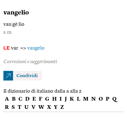
vangelio
van
|
gè
|
lio
s.m.
LE
var. =>
vangelo
Correzioni e suggerimenti
Condividi
Il dizionario di italiano dalla a alla z
A
B
C
D
E
F
G
H
I
J
K
L
M
N
O
P
Q
R
S
T
U
V
W
X
Y
Z