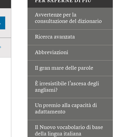
PER SAPERNE DI PIÙ
Avvertenze per la
consultazione del dizionario
A
Ricerca avanzata
Abbreviazioni
Il gran mare delle parole
È irresistibile l’ascesa degli
anglismi?
Un premio alla capacità di
adattamento
Il Nuovo vocabolario di base
della lingua italiana