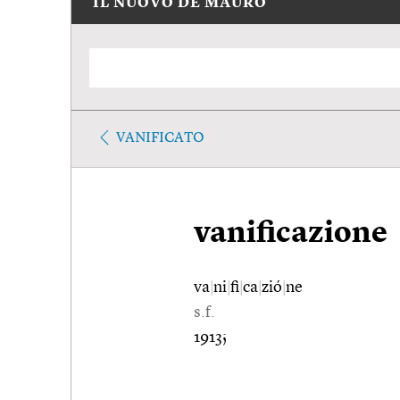
IL NUOVO DE MAURO
VANIFICATO
vanificazione
va
|
ni
|
fi
|
ca
|
zió
|
ne
s.f.
1913;