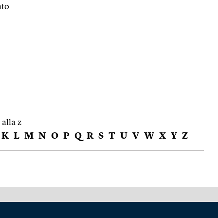
ato
 alla z
K
L
M
N
O
P
Q
R
S
T
U
V
W
X
Y
Z