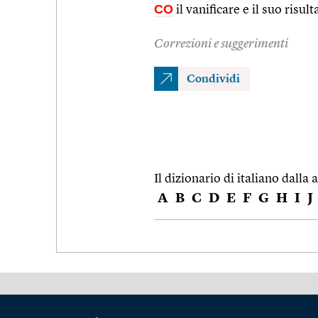
CO
il vanificare e il suo risult
Correzioni e suggerimenti
Condividi
Il dizionario di italiano dalla a
A
B
C
D
E
F
G
H
I
J