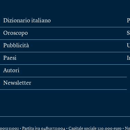
Dizionario italiano
P
Oroscopo
S
Pubblicità
U
Paesi
I
Autori
Newsletter
e 04003131002 • Partita iva 04850721004 • Capitale sociale 120.000 euro •
No