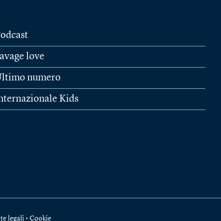
odcast
avage love
ltimo numero
nternazionale Kids
te legali
•
Cookie