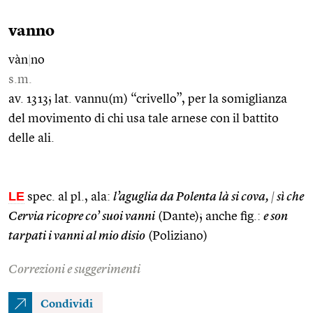
vanno
vàn
|
no
s.m.
av. 1313; lat. vannu(m) “crivello”, per la somiglianza
del movimento di chi usa tale arnese con il battito
delle ali.
LE
spec. al pl., ala:
l’aguglia da Polenta là si cova,
|
sì che
Cervia ricopre co’ suoi vanni
(Dante); anche fig.:
e son
tarpati i vanni al mio disio
(Poliziano)
Correzioni e suggerimenti
Condividi