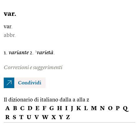
var.
var.
abbr.
1
1.
variante
2.
varietà
.
Correzioni e suggerimenti
Condividi
Il dizionario di italiano dalla a alla z
A
B
C
D
E
F
G
H
I
J
K
L
M
N
O
P
Q
R
S
T
U
V
W
X
Y
Z