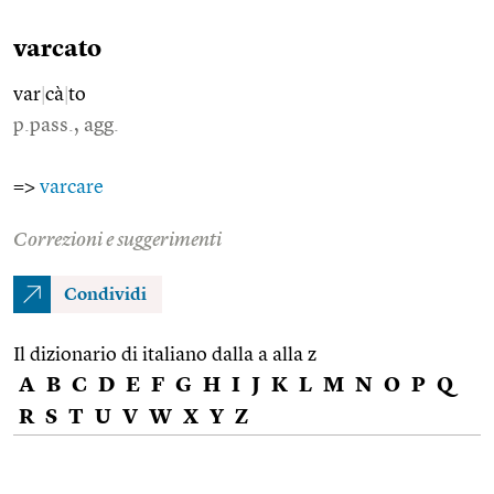
varcato
var
|
cà
|
to
p.pass., agg.
=>
varcare
Correzioni e suggerimenti
Condividi
Il dizionario di italiano dalla a alla z
A
B
C
D
E
F
G
H
I
J
K
L
M
N
O
P
Q
R
S
T
U
V
W
X
Y
Z