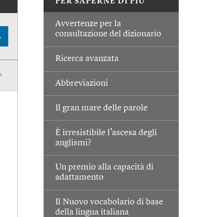
PER SAPERNE DI PIÙ
Avvertenze per la
consultazione del dizionario
A
Ricerca avanzata
Abbreviazioni
Il gran mare delle parole
È irresistibile l’ascesa degli
anglismi?
Un premio alla capacità di
adattamento
Il Nuovo vocabolario di base
della lingua italiana