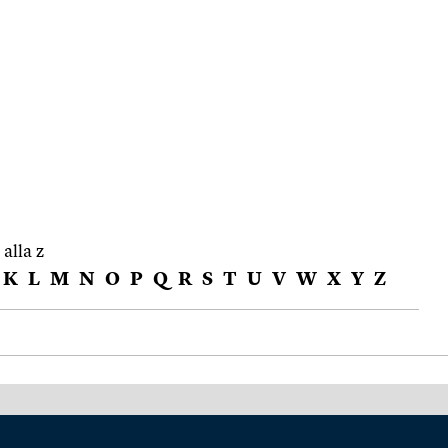
 alla z
K
L
M
N
O
P
Q
R
S
T
U
V
W
X
Y
Z