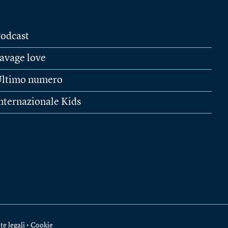
odcast
avage love
ltimo numero
nternazionale Kids
te legali
•
Cookie