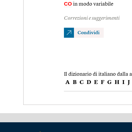
CO
in modo variabile
Correzioni e suggerimenti
Condividi
Il dizionario di italiano dalla a
A
B
C
D
E
F
G
H
I
J