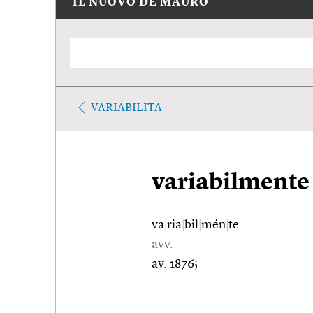
IL NUOVO DE MAURO
VARIABILITA
variabilmente
va
|
ria
|
bil
|
mén
|
te
avv.
av. 1876;