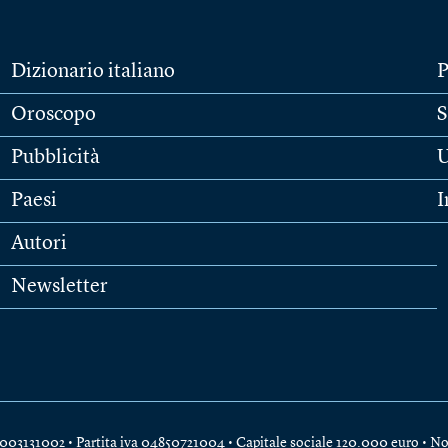
Dizionario italiano
P
Oroscopo
S
Pubblicità
U
Paesi
I
Autori
Newsletter
e 04003131002 • Partita iva 04850721004 • Capitale sociale 120.000 euro •
No