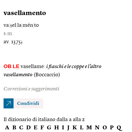
vasellamento
va
|
ṣel
|
la
|
mén
|
to
s.m.
av. 1375;
OB
LE
vasellame:
i fiaschi e le coppe e l’altro
vasellamento
(Boccaccio)
Correzioni e suggerimenti
Condividi
Il dizionario di italiano dalla a alla z
A
B
C
D
E
F
G
H
I
J
K
L
M
N
O
P
Q