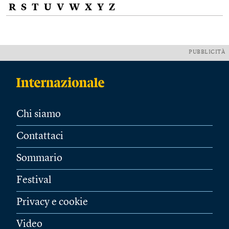
R
S
T
U
V
W
X
Y
Z
PUBBLICITÀ
Chi siamo
Contattaci
Sommario
Festival
Privacy e cookie
Video