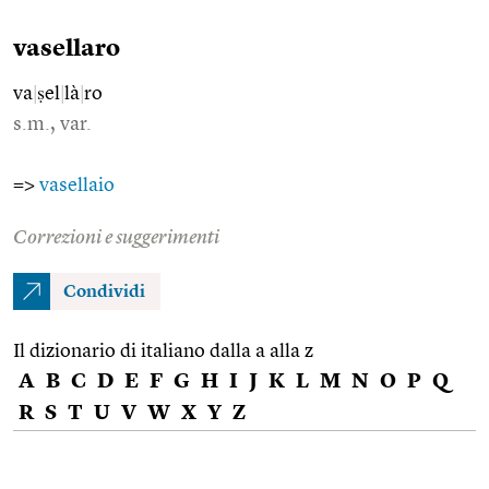
vasellaro
va
|
ṣel
|
là
|
ro
s.m., var.
=>
vasellaio
Correzioni e suggerimenti
Condividi
Il dizionario di italiano dalla a alla z
A
B
C
D
E
F
G
H
I
J
K
L
M
N
O
P
Q
R
S
T
U
V
W
X
Y
Z