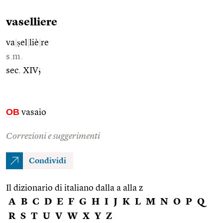
vaselliere
va
|
ṣel
|
liè
|
re
s.m.
sec. XIV;
OB
vasaio
Correzioni e suggerimenti
Condividi
Il dizionario di italiano dalla a alla z
A
B
C
D
E
F
G
H
I
J
K
L
M
N
O
P
Q
R
S
T
U
V
W
X
Y
Z