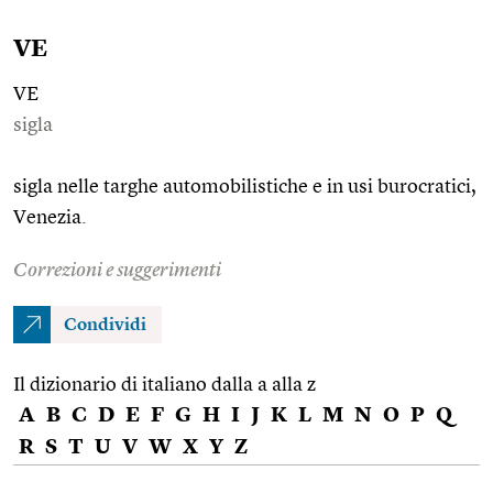
VE
VE
sigla
sigla nelle targhe automobilistiche e in usi burocratici,
Venezia.
Correzioni e suggerimenti
Condividi
Il dizionario di italiano dalla a alla z
A
B
C
D
E
F
G
H
I
J
K
L
M
N
O
P
Q
R
S
T
U
V
W
X
Y
Z