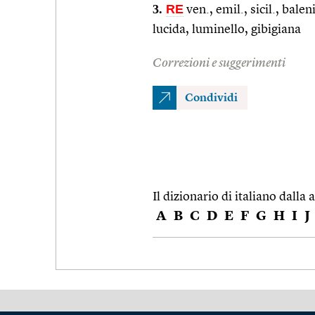
3.
RE
ven., emil., sicil., bale
lucida, luminello, gibigiana
Correzioni e suggerimenti
Condividi
Il dizionario di italiano dalla a
A
B
C
D
E
F
G
H
I
J