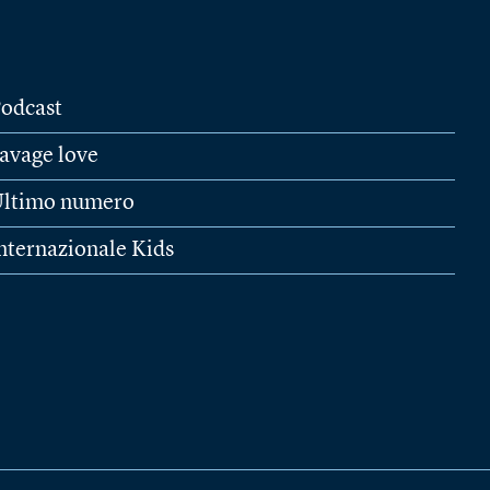
odcast
avage love
ltimo numero
nternazionale Kids