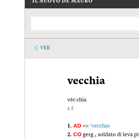
IL NUOVO DE MAURO
VEB
vecchia
vèc
|
chia
s.f.
1.
AD
1
=>
vecchio
2.
CO
gerg., soldato di leva p