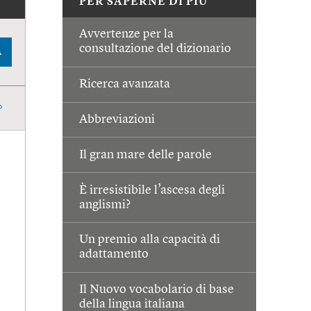
PER SAPERNE DI PIÙ
Avvertenze per la
consultazione del dizionario
A
Ricerca avanzata
Abbreviazioni
Il gran mare delle parole
È irresistibile l’ascesa degli
anglismi?
Un premio alla capacità di
adattamento
Il Nuovo vocabolario di base
della lingua italiana