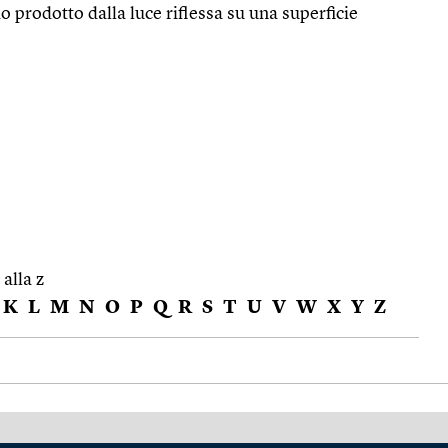
nio prodotto dalla luce riflessa su una superficie
 alla z
K
L
M
N
O
P
Q
R
S
T
U
V
W
X
Y
Z